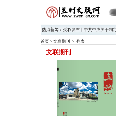
热点新闻：
受权发布丨中国共产党第二
首页
>
文联期刊
> 列表
文联期刊
全国宣传部长会议在京召开
市文联召开专题会议传达学习