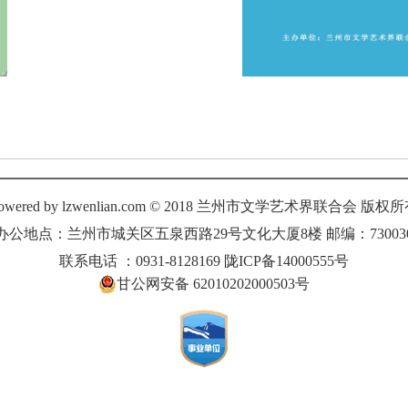
owered by lzwenlian.com © 2018 兰州市文学艺术界联合会 版权
办公地点：兰州市城关区五泉西路29号文化大厦8楼 邮编：73003
联系电话 ：0931-8128169
陇ICP备14000555号
甘公网安备 62010202000503号